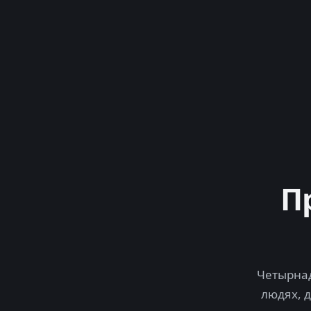
П
Четырнад
людях, 