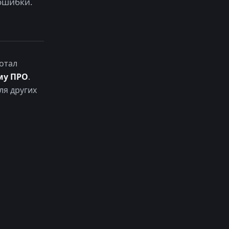
ошибки.
отал
му ПРО
.
ля других