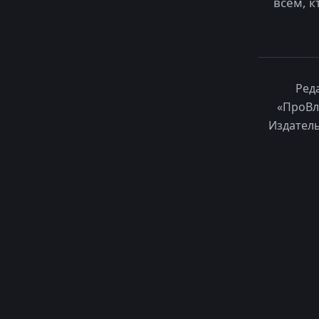
всем, к
Ред
«ПроВл
Издатель