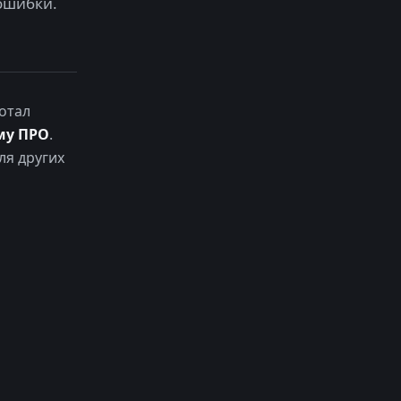
ошибки.
отал
му ПРО
.
ля других