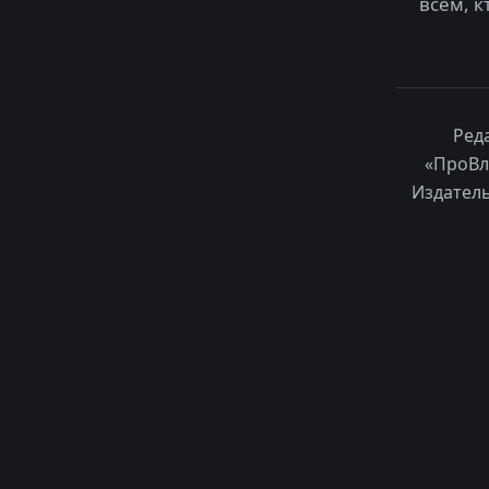
всем, к
Ред
«ПроВл
Издатель