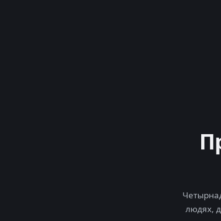
П
Четырнад
людях, 