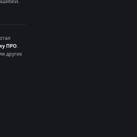
ошибки.
отал
му ПРО
.
ля других