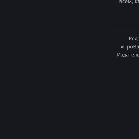
всем, к
Ред
«ПроВл
Издатель