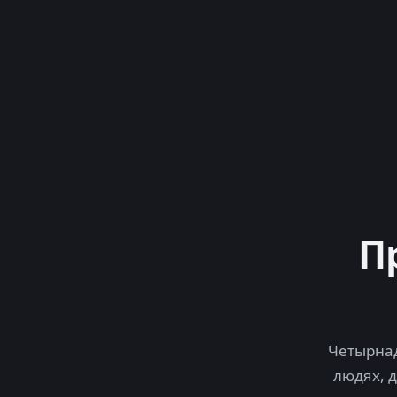
П
Четырнад
людях, 