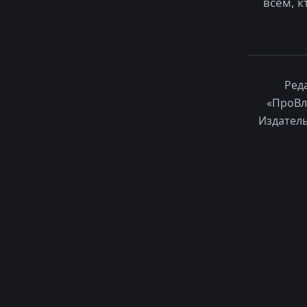
всем, к
Ред
«ПроВл
Издатель