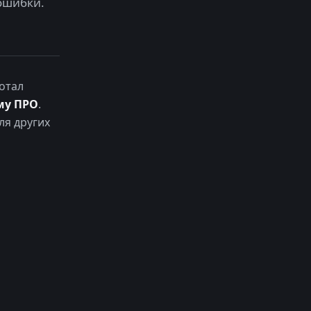
ошибки.
отал
му ПРО
.
ля других