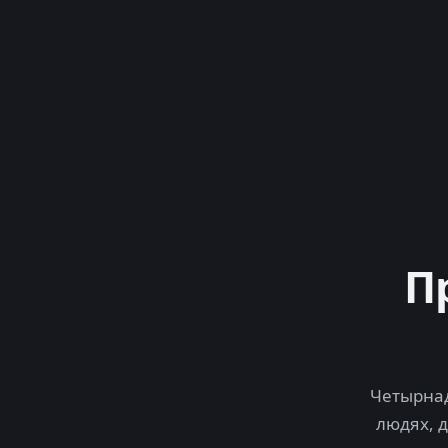
П
Четырнад
людях, 