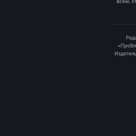
всем, к
Ред
«ПроВл
Издатель