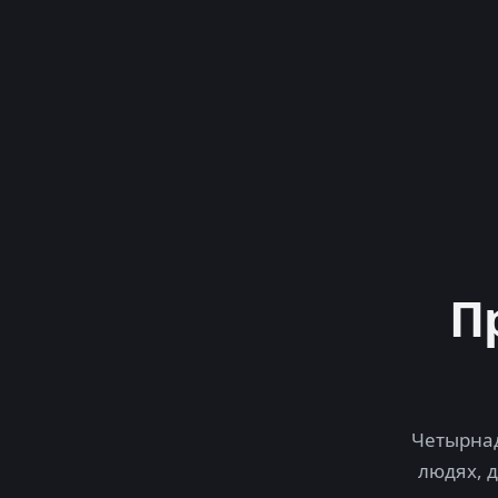
П
Четырнад
людях, 