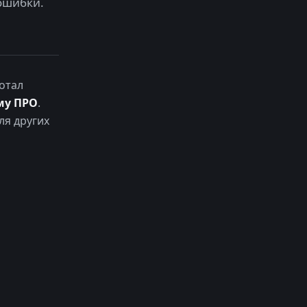
ошибки.
отал
му ПРО
.
ля других