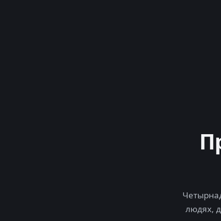
П
Четырнад
людях, 