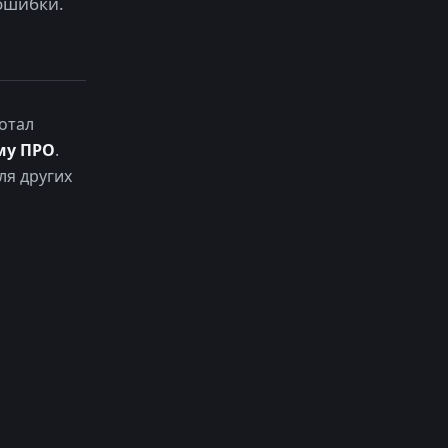
ошибки.
отал
му ПРО
.
ля других