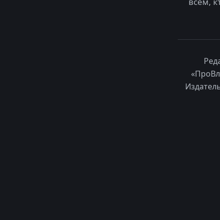
всем, к
Ред
«ПроВл
Издатель