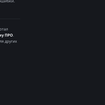
ошибки.
отал
му ПРО
.
ля других