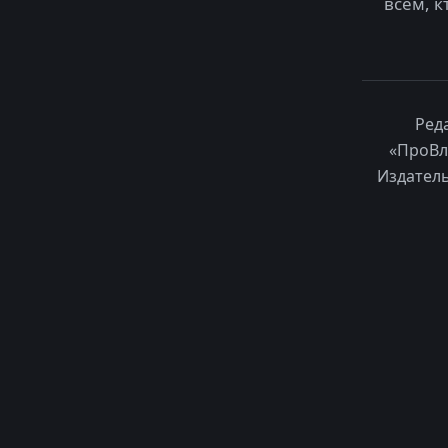
всем, к
Ред
«ПроВл
Издатель