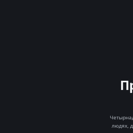
П
Четырнад
людях, 