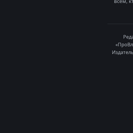
всем, к
Ред
«ПроВл
Издатель