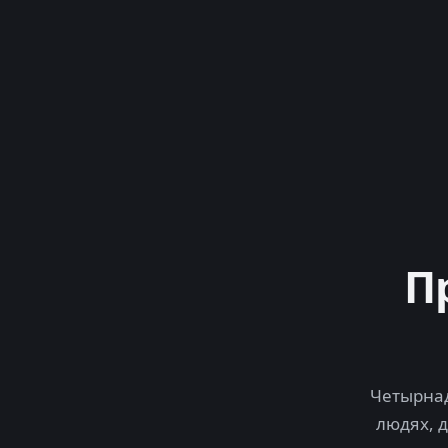
П
Четырнад
людях, 