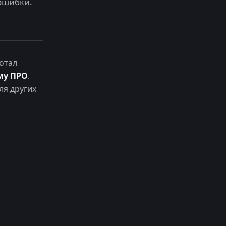
ошибки.
отал
му ПРО
.
ля других