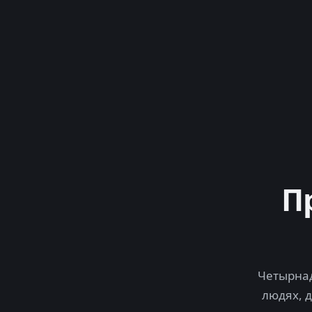
П
Четырнад
людях, 