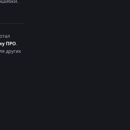
ошибки.
отал
му ПРО
.
ля других