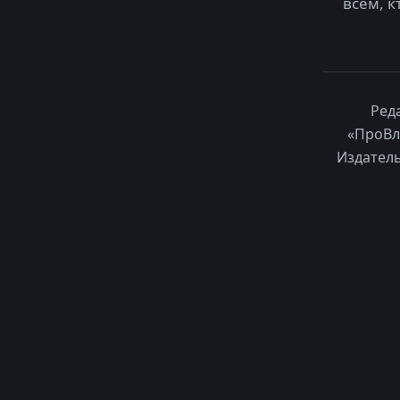
всем, к
Ред
«ПроВл
Издатель