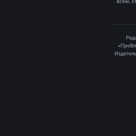
всем, к
Ред
«ПроВл
Издатель