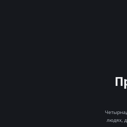
П
Четырнад
людях, 