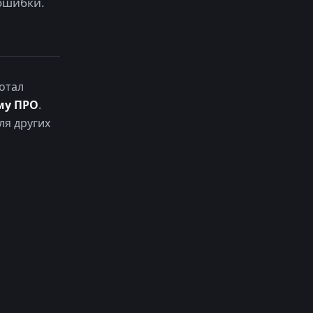
ошибки.
отал
му ПРО
.
ля других