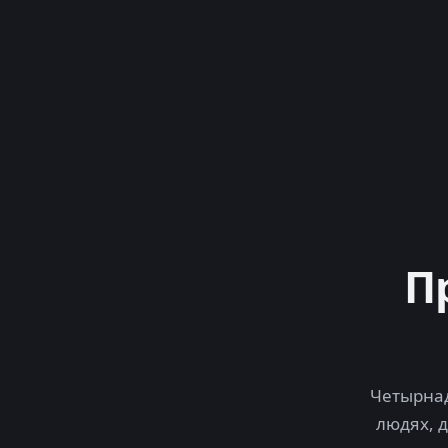
П
Четырнад
людях, 