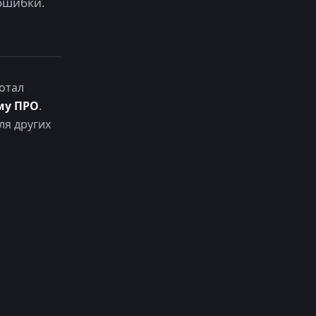
ошибки.
отал
му ПРО
.
ля других