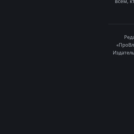
всем, к
Ред
«ПроВл
Издатель