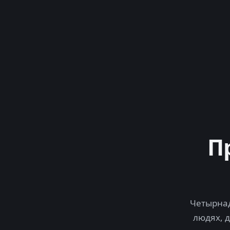
П
Четырнад
людях, 