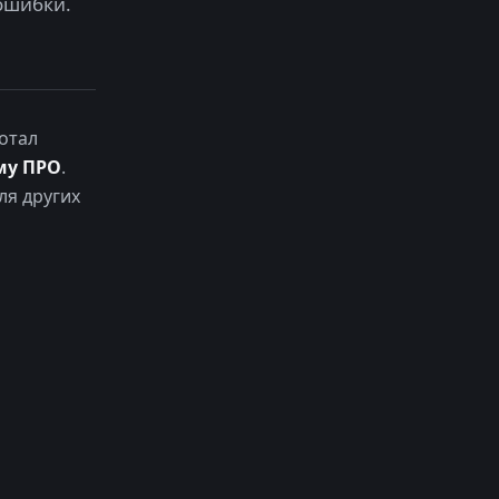
ошибки.
отал
му ПРО
.
ля других