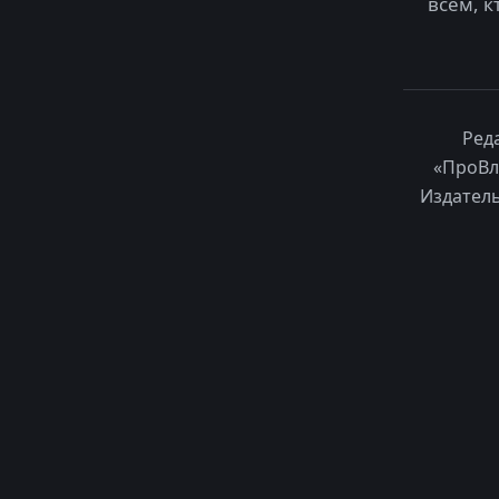
всем, к
Ред
«ПроВл
Издатель