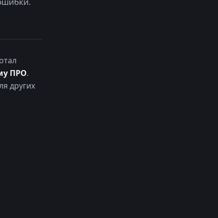
ошибки.
отал
му ПРО
.
ля других