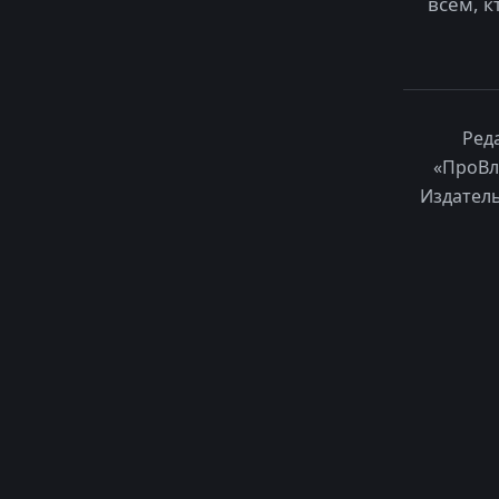
всем, к
Ред
«ПроВл
Издатель