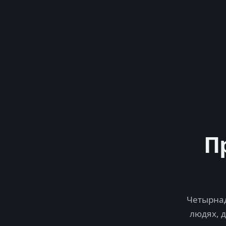
П
Четырнад
людях, 