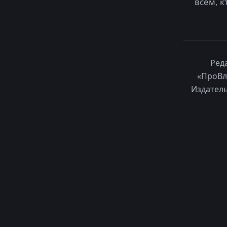
всем, к
Ред
«ПроВл
Издатель