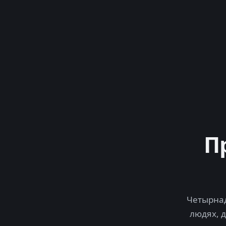
П
Четырнад
людях, 