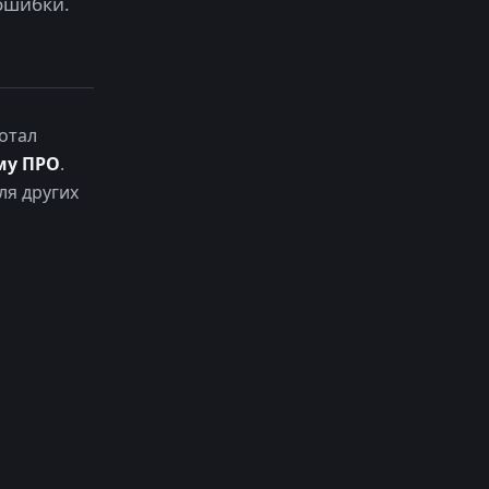
ошибки.
отал
му ПРО
.
ля других