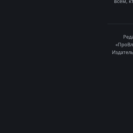
всем, к
Ред
«ПроВл
Издатель