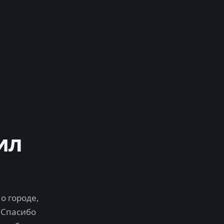
ил
о городе,
 Спасибо