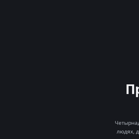
П
Четырнад
людях, 