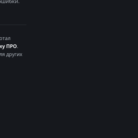
ошибки.
отал
му ПРО
.
ля других