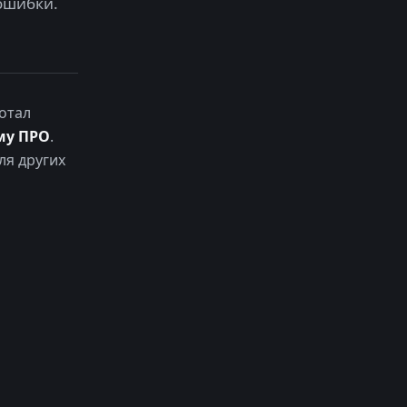
ошибки.
отал
му ПРО
.
ля других