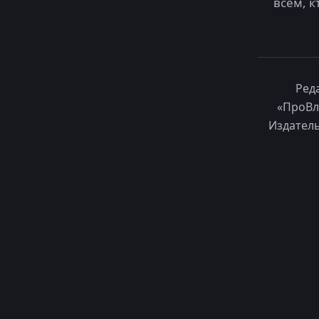
всем, к
Ред
«ПроВл
Издатель