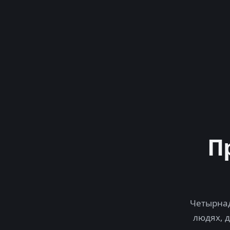
П
Четырнад
людях, 