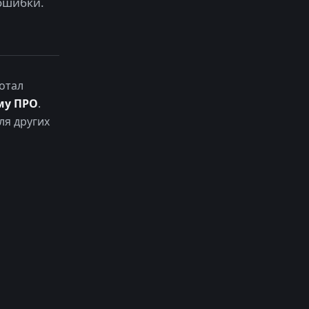
ошибки.
отал
му ПРО
.
ля других