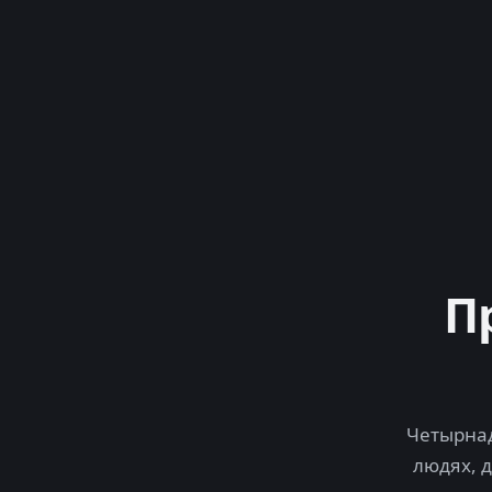
П
Четырнад
людях, 