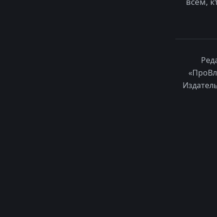
всем, к
Ред
«ПроВл
Издатель