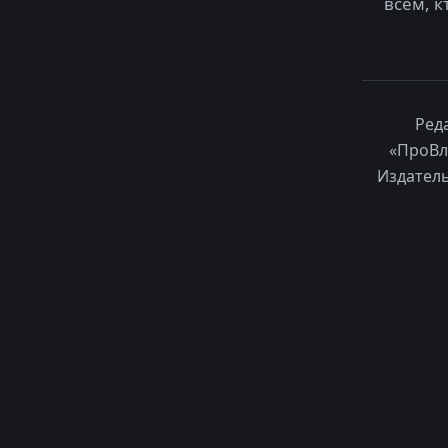
всем, к
Ред
«ПроВл
Издатель