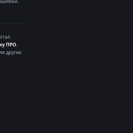
ошибки.
отал
му ПРО
.
ля других