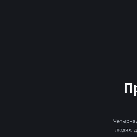
П
Четырнад
людях, 