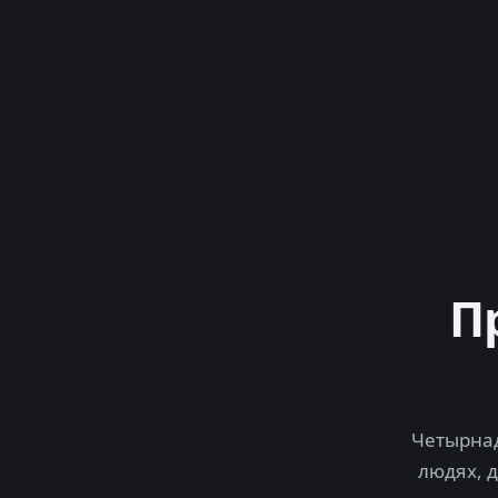
П
Четырнад
людях, 