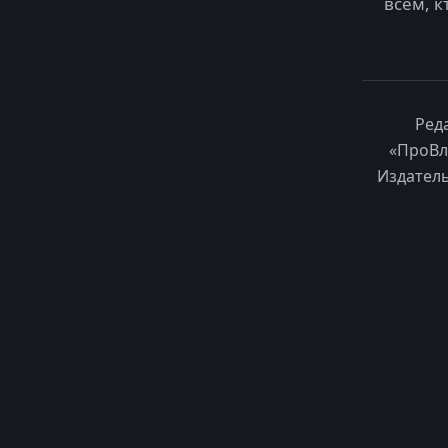
всем, к
Ред
«ПроВл
Издатель