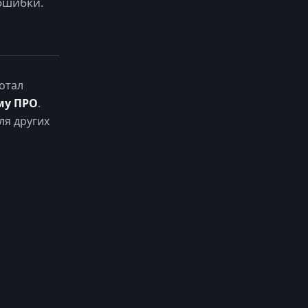
ошибки.
отал
му ПРО
.
ля других