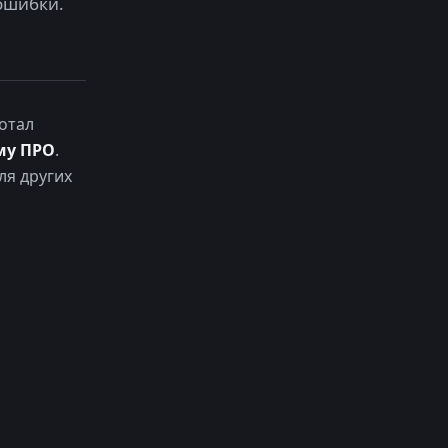
ошибки.
отал
му ПРО
.
ля других