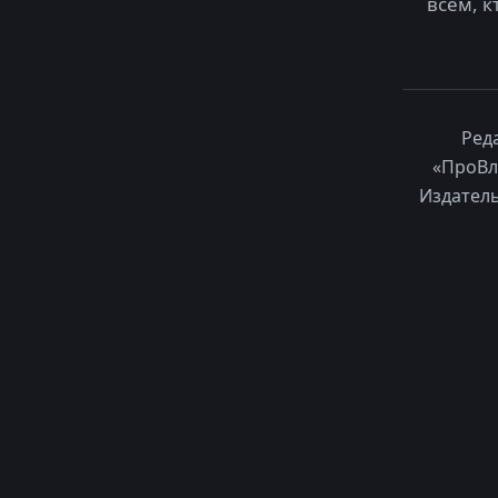
всем, к
Ред
«ПроВл
Издатель