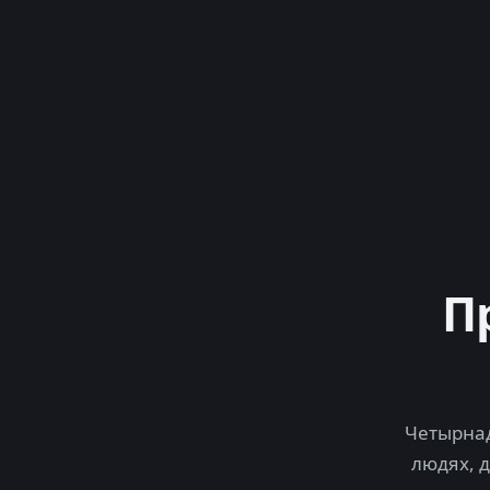
П
Четырнад
людях, 