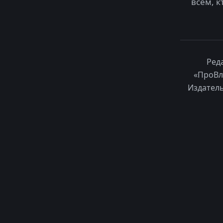
всем, к
Ред
«ПроВл
Издатель