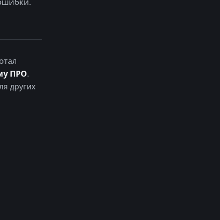
ошибки.
отал
му ПРО
.
ля других