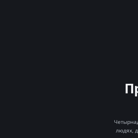
П
Четырнад
людях, 